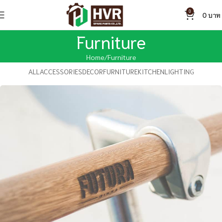
0
0
Furniture
Home
Furniture
ALL
ACCESSORIES
DECOR
FURNITURE
KITCHEN
LIGHTING