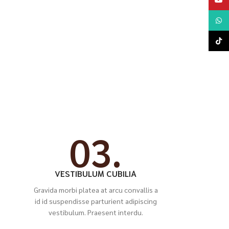
YouTu
LINE
TikTo
03.
VESTIBULUM CUBILIA
Gravida morbi platea at arcu convallis a
id id suspendisse parturient adipiscing
vestibulum. Praesent interdu.