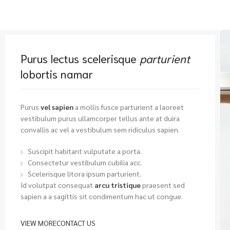
Purus lectus scelerisque
parturient
lobortis namar
Purus
vel sapien
a mollis fusce parturient a laoreet
vestibulum purus ullamcorper tellus ante at duira
convallis ac vel a vestibulum sem ridiculus sapien.
Suscipit habitant vulputate a porta.
Consectetur vestibulum cubilia acc.
Scelerisque litora ipsum parturient.
Id volutpat consequat
arcu tristique
praesent sed
sapien a a sagittis sit condimentum hac ut congue.
VIEW MORE
CONTACT US