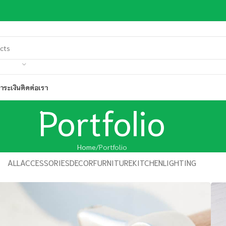
ำระเงิน
ติดต่อเรา
Portfolio
Home
Portfolio
ALL
ACCESSORIES
DECOR
FURNITURE
KITCHEN
LIGHTING