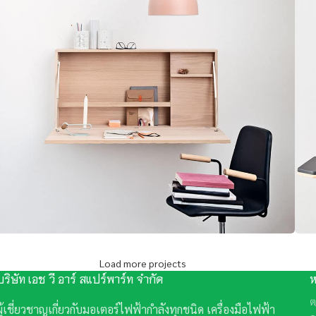
Load more projects
Venenatis nam phasellus
Lighting
บริษัท เอช วี อาร์ สแปร์พาร์ท จำกัด
ห
ต
ผู้เชี่ยวชาญเกี่ยวกับมอเตอร์ไฟฟ้ากำลังทุกชนิด เครื่องมือไฟฟ้า