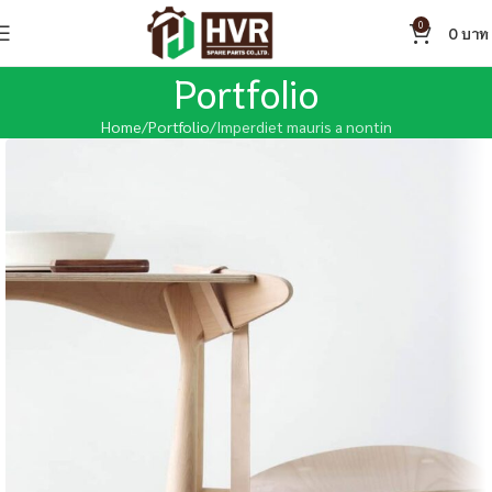
0
0
Portfolio
Home
Portfolio
Imperdiet mauris a nontin