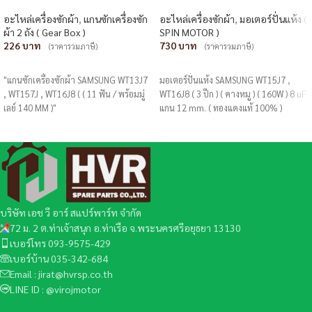
อะไหล่เครื่องซักผ้า
,
แกนซักเครื่องซัก
อะไหล่เครื่องซักผ้า
,
มอเตอร์ปั่นแห้ง (
ผ้า 2 ถัง ( Gear Box )
SPIN MOTOR )
226
730
(ราคารวมภาษี)
(ราคารวมภาษี)
หยิบใส่ตะกร้า
หยิบใส่ตะกร้า
"แกนซักเครื่องซักผ้า SAMSUNG WT13J7
มอเตอร์ปั่นแห้ง SAMSUNG WT15J7 ,
, WT157J , WT16J8 ( ( 11 ฟัน / พร้อมมู่
WT16J8 ( 3 ปีก ) ( คางหมู ) ( 160W ) 8 uF
เลย์ 140 MM )"
แกน 12 mm. ( ทองแดงแท้ 100% )
บริษัท เอช วี อาร์ สแปร์พาร์ท จำกัด
72 ม. 2 ต.ท่าเจ้าสนุก อ.ท่าเรือ จ.พระนครศรีอยุธยา 13130
เบอร์โทร 093-9575-429
เบอร์บ้าน 035-342-684
Email : jirat@hvrsp.co.th
LINE ID : @virojmotor