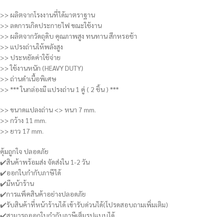
>> ผลิตจากโรงงานที่ได้มาตราฐาน
>> ลดการเกิดประกายไฟ ขณะใช้งาน
>> ผลิตจากวัดถุดิบ คุณภาพสูง ทนทาน สึกหรอช้า
>> แปรงถ่านให้พลังสูง
>> ประหยัดค่าใช้จ่าย
>> ใช้งานหนัก (HEAVY DUTY)
>> ถ่านดำเนื้อพิเศษ
>> *** ในกล่องมี แปรงถ่าน 1 คู่ ( 2 ชิ้น ) ***
>> ขนาดแปลงถ่าน <> หนา 7 mm.
>> กว้าง 11 mm.
>> ยาว 17 mm.
คุ้มถูกใจ ปลอดภัย
✔️สินค้าพร้อมส่ง จัดส่งใน 1-2 วัน
✔️ออกใบกำกับภาษีได้
✔️มีหน้าร้าน
✔️การแพ็คสินค้าอย่างปลอดภัย
✔️รับสินค้าที่หน้าร้านได้ เข้ารับด่วนได้(โปรดสอบถามเพิ่มเติม)
✔️สามารถออกใบกำกับภาษีเต็มรูปแบบได้