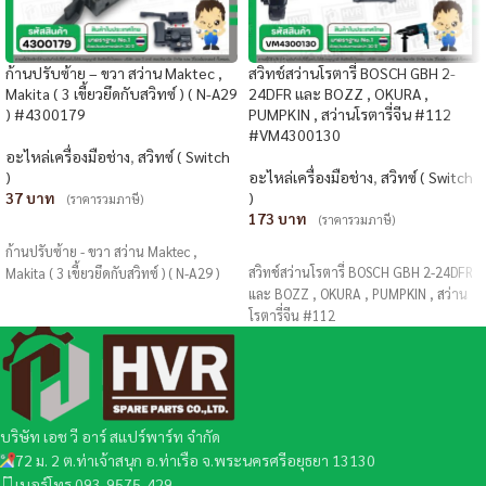
ก้านปรับซ้าย – ขวา สว่าน Maktec ,
สวิทช์สว่านโรตารี่ BOSCH GBH 2-
Makita ( 3 เขี้ยวยึดกับสวิทซ์ ) ( N-A29
24DFR และ BOZZ , OKURA ,
) #4300179
PUMPKIN , สว่านโรตารี่จีน #112
#VM4300130
อะไหล่เครื่องมือช่าง
,
สวิทซ์ ( Switch
)
อะไหล่เครื่องมือช่าง
,
สวิทซ์ ( Switch
37
)
(ราคารวมภาษี)
173
(ราคารวมภาษี)
หยิบใส่ตะกร้า
หยิบใส่ตะกร้า
ก้านปรับซ้าย - ขวา สว่าน Maktec ,
สวิทช์สว่านโรตารี่ BOSCH GBH 2-24DFR
Makita ( 3 เขี้ยวยึดกับสวิทซ์ ) ( N-A29 )
และ BOZZ , OKURA , PUMPKIN , สว่าน
โรตารี่จีน #112
บริษัท เอช วี อาร์ สแปร์พาร์ท จำกัด
72 ม. 2 ต.ท่าเจ้าสนุก อ.ท่าเรือ จ.พระนครศรีอยุธยา 13130
เบอร์โทร 093-9575-429