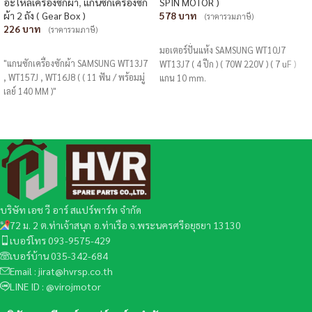
อะไหล่เครื่องซักผ้า
,
แกนซักเครื่องซัก
SPIN MOTOR )
ผ้า 2 ถัง ( Gear Box )
578
(ราคารวมภาษี)
226
(ราคารวมภาษี)
หยิบใส่ตะกร้า
หยิบใส่ตะกร้า
มอเตอร์ปั่นแห้ง SAMSUNG WT10J7
"แกนซักเครื่องซักผ้า SAMSUNG WT13J7
WT13J7 ( 4 ปีก ) ( 70W 220V ) ( 7 uF )
, WT157J , WT16J8 ( ( 11 ฟัน / พร้อมมู่
แกน 10 mm.
เลย์ 140 MM )"
บริษัท เอช วี อาร์ สแปร์พาร์ท จำกัด
72 ม. 2 ต.ท่าเจ้าสนุก อ.ท่าเรือ จ.พระนครศรีอยุธยา 13130
เบอร์โทร 093-9575-429
เบอร์บ้าน 035-342-684
Email : jirat@hvrsp.co.th
LINE ID : @virojmotor