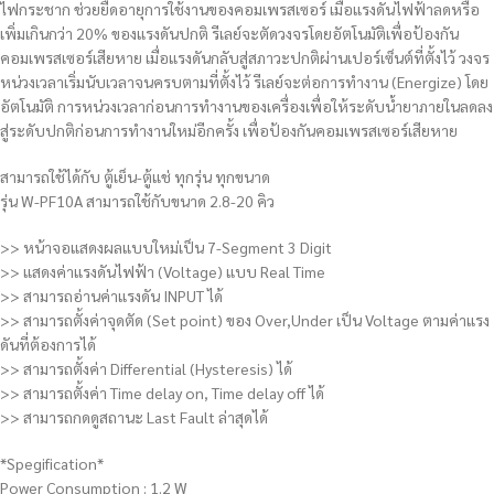
ไฟกระชาก ช่วยยืดอายุการใช้งานของคอมเพรสเซอร์ เมื่อแรงดันไฟฟ้าลดหรือ
เพิ่มเกินกว่า 20% ของแรงดันปกติ รีเลย์จะตัดวงจรโดยอัตโนมัติเพื่อป้องกัน
คอมเพรสเซอร์เสียหาย เมื่อแรงดันกลับสู่สภาวะปกติผ่านเปอร์เซ็นต์ที่ตั้งไว้ วงจร
หน่วงเวลาเริ่มนับเวลาจนครบตามที่ตั้งไว้ รีเลย์จะต่อการทำงาน (Energize) โดย
อัตโนมัติ การหน่วงเวลาก่อนการทำงานของเครื่องเพื่อให้ระดับน้ำยาภายในลดลง
สู่ระดับปกติก่อนการทำงานใหม่อีกครั้ง เพื่อป้องกันคอมเพรสเซอร์เสียหาย
สามารถใช้ได้กับ ตู้เย็น-ตู้แช่ ทุกรุ่น ทุกขนาด
รุ่น W-PF10A สามารถใช้กับขนาด 2.8-20 คิว
>> หน้าจอแสดงผลแบบใหม่เป็น 7-Segment 3 Digit
>> แสดงค่าแรงดันไฟฟ้า (Voltage) แบบ Real Time
>> สามารถอ่านค่าแรงดัน INPUT ได้
>> สามารถตั้งค่าจุดตัด (Set point) ของ Over,Under เป็น Voltage ตามค่าแรง
ดันที่ต้องการได้
>> สามารถตั้งค่า Differential (Hysteresis) ได้
>> สามารถตั้งค่า Time delay on, Time delay off ได้
>> สามารถกดดูสถานะ Last Fault ล่าสุดได้
*Spegification*
Power Consumption : 1.2 W