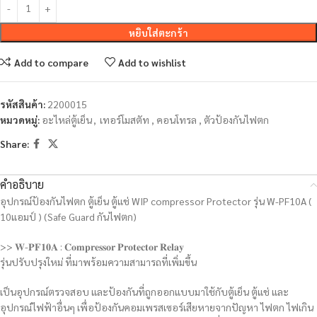
หยิบใส่ตะกร้า
Add to compare
Add to wishlist
รหัสสินค้า:
2200015
หมวดหมู่:
อะไหล่ตู้เย็น
,
เทอร์โมสตัท , คอนโทรล , ตัวป้องกันไฟตก
Share:
คำอธิบาย
อุปกรณ์ป้องกันไฟตก ตู้เย็น ตู้แช่ WIP compressor Protector รุ่น W-PF10A (
10แอมป์ ) (Safe Guard กันไฟตก)
>> 𝐖-𝐏𝐅𝟏𝟎𝐀 : 𝐂𝐨𝐦𝐩𝐫𝐞𝐬𝐬𝐨𝐫 𝐏𝐫𝐨𝐭𝐞𝐜𝐭𝐨𝐫 𝐑𝐞𝐥𝐚𝐲
รุ่นปรับปรุงใหม่ ที่มาพร้อมความสามารถที่เพิ่มขึ้น
เป็นอุปกรณ์ตรวจสอบ และป้องกันที่ถูกออกแบบมาใช้กับตู้เย็น ตู้แช่ และ
อุปกรณ์ไฟฟ้าอื่นๆ เพื่อป้องกันคอมเพรสเซอร์เสียหายจากปัญหา ไฟตก ไฟเกิน