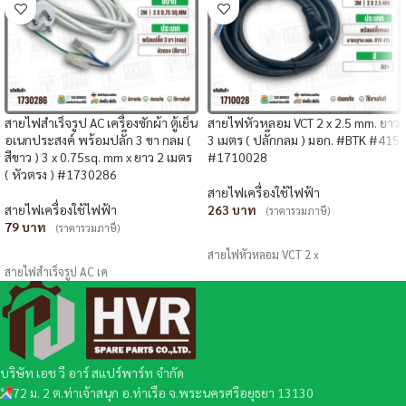
สายไฟสำเร็จรูป AC เครื่องซักผ้า ตู้เย็น
สายไฟหัวหลอม VCT 2 x 2.5 mm. ยาว
อเนกประสงค์ พร้อมปลั๊ก 3 ขา กลม (
3 เมตร ( ปลั๊กกลม ) มอก. #BTK #415
สีขาว ) 3 x 0.75sq. mm x ยาว 2 เมตร
#1710028
( หัวตรง ) #1730286
สายไฟเครื่องใช้ไฟฟ้า
สายไฟเครื่องใช้ไฟฟ้า
263
(ราคารวมภาษี)
79
(ราคารวมภาษี)
หยิบใส่ตะกร้า
อ่านเพิ่ม
สายไฟหัวหลอม VCT 2 x
สายไฟสำเร็จรูป AC เค
บริษัท เอช วี อาร์ สแปร์พาร์ท จำกัด
72 ม. 2 ต.ท่าเจ้าสนุก อ.ท่าเรือ จ.พระนครศรีอยุธยา 13130