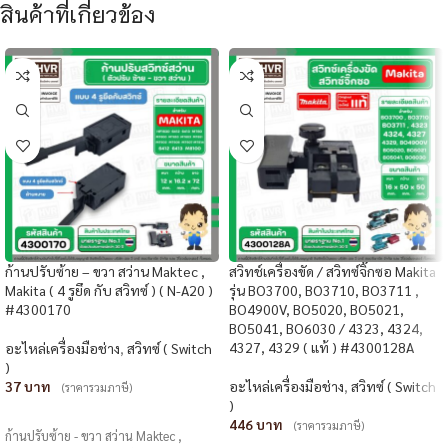
สินค้าที่เกี่ยวข้อง
ก้านปรับซ้าย – ขวา สว่าน Maktec ,
สวิทช์เครื่องขัด / สวิทซ์จิ๊กซอ Makita
Makita ( 4 รูยึด กับ สวิทซ์ ) ( N-A20 )
รุ่น BO3700, BO3710, BO3711 ,
#4300170
BO4900V, BO5020, BO5021,
BO5041, BO6030 / 4323, 4324,
4327, 4329 ( แท้ ) #4300128A
อะไหล่เครื่องมือช่าง
,
สวิทซ์ ( Switch
)
37
อะไหล่เครื่องมือช่าง
,
สวิทซ์ ( Switch
(ราคารวมภาษี)
)
หยิบใส่ตะกร้า
446
(ราคารวมภาษี)
ก้านปรับซ้าย - ขวา สว่าน Maktec ,