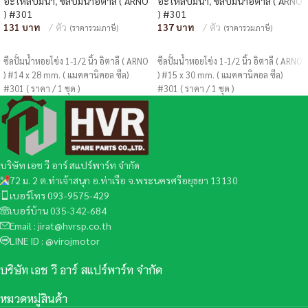
อะไหล่ปั๊มน้ำ
,
ซีลปั๊มน้ำอิตาลี ( ARNO
อะไหล่ปั๊มน้ำ
,
ซีลปั๊มน้ำอิตาลี ( ARNO
) #301
) #301
131
ตัว
137
ตัว
(ราคารวมภาษี)
(ราคารวมภาษี)
หยิบใส่ตะกร้า
หยิบใส่ตะกร้า
ซีลปั้มน้ำหอยโข่ง 1-1/2 นิ้ว อิตาลี ( ARNO
ซีลปั้มน้ำหอยโข่ง 1-1/2 นิ้ว อิตาลี ( ARNO
) #14 x 28 mm. ( แมคคานิคอล ซีล)
) #15 x 30 mm. ( แมคคานิคอล ซีล)
#301 ( ราคา / 1 ชุด )
#301 ( ราคา / 1 ชุด )
บริษัท เอช วี อาร์ สแปร์พาร์ท จำกัด
72 ม. 2 ต.ท่าเจ้าสนุก อ.ท่าเรือ จ.พระนครศรีอยุธยา 13130
เบอร์โทร 093-9575-429
เบอร์บ้าน 035-342-684
Email : jirat@hvrsp.co.th
LINE ID : @virojmotor
บริษัท เอช วี อาร์ สแปร์พาร์ท จำกัด
หมวดหมู่สินค้า