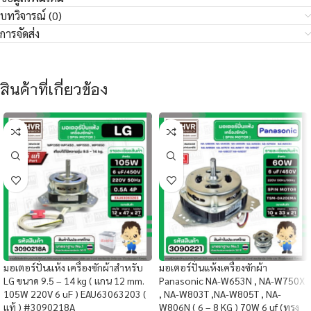
บทวิจารณ์ (0)
การจัดส่ง
สินค้าที่เกี่ยวข้อง
มอเตอร์ปั่นแห้ง เครื่องซักผ้าสำหรับ
มอเตอร์ปั่นแห้งเครื่องซักผ้า
LG ขนาด 9.5 – 14 kg ( แกน 12 mm.
Panasonic NA-W653N , NA-W750X
105W 220V 6 uF ) EAU63063203 (
, NA-W803T ,NA-W805T , NA-
แท้ ) #3090218A
W806N ( 6 – 8 KG ) 70W 6 uf (ทรง