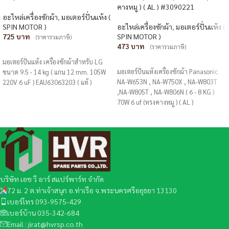
คางหมู ) ( AL ) #3090221
อะไหล่เครื่องซักผ้า
,
มอเตอร์ปั่นแห้ง (
SPIN MOTOR )
อะไหล่เครื่องซักผ้า
,
มอเตอร์ปั่นแห้ง (
725
SPIN MOTOR )
(ราคารวมภาษี)
473
(ราคารวมภาษี)
หยิบใส่ตะกร้า
หยิบใส่ตะกร้า
มอเตอร์ปั่นแห้ง เครื่องซักผ้าสำหรับ LG
มอเตอร์ปั่นแห้งเครื่องซักผ้า Panasonic
ขนาด 9.5 - 14 kg ( แกน 12 mm. 105W
NA-W653N , NA-W750X , NA-W803T
220V 6 uF ) EAU63063203 ( แท้ )
,NA-W805T , NA-W806N ( 6 - 8 KG )
70W 6 uf (ทรงคางหมู ) ( AL )
บริษัท เอช วี อาร์ สแปร์พาร์ท จำกัด
72 ม. 2 ต.ท่าเจ้าสนุก อ.ท่าเรือ จ.พระนครศรีอยุธยา 13130
เบอร์โทร 093-9575-429
เบอร์บ้าน 035-342-684
Email : jirat@hvrsp.co.th