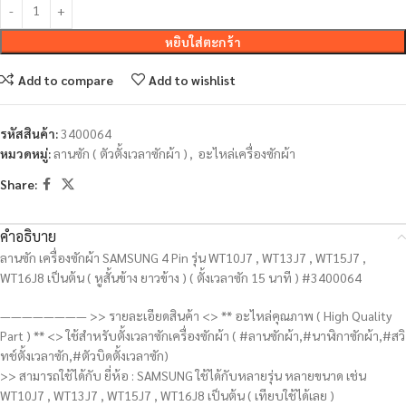
หยิบใส่ตะกร้า
Add to compare
Add to wishlist
รหัสสินค้า:
3400064
หมวดหมู่:
ลานซัก ( ตัวตั้งเวลาซักผ้า )
,
อะไหล่เครื่องซักผ้า
Share:
คำอธิบาย
ลานซัก เครื่องซักผ้า SAMSUNG 4 Pin รุ่น WT10J7 , WT13J7 , WT15J7 ,
WT16J8 เป็นต้น ( หูสั้นข้าง ยาวข้าง ) ( ตั้งเวลาซัก 15 นาที ) #3400064
———————— >> รายละเอียดสินค้า <> ** อะไหล่คุณภาพ ( High Quality
Part ) ** <> ใช้สำหรับตั้งเวลาซักเครื่องซักผ้า ( #ลานซักผ้า,#นาฬิกาซักผ้า,#สวิ
ทช์ตั้งเวลาซัก,#ตัวบิดตั้งเวลาซัก)
>> สามารถใช้ได้กับ ยี่ห้อ : SAMSUNG ใช้ได้กับหลายรุ่น หลายขนาด เช่น
WT10J7 , WT13J7 , WT15J7 , WT16J8 เป็นต้น ( เทียบใช้ได้เลย )