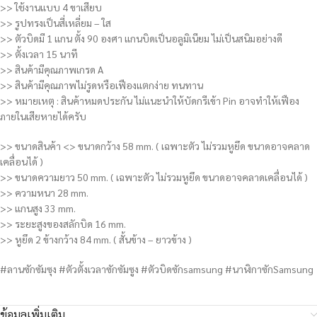
>> ใช้งานแบบ 4 ขาเสียบ
>> รูปทรงเป็นสี่เหลี่ยม – ใส
>> ตัวบิดมี 1 แกน ตั้ง 90 องศา แกนบิดเป็นอลูมิเนียม ไม่เป็นสนิมอย่างดี
>> ตั้งเวลา 15 นาที
>> สินค้ามีคุณภาพเกรด A
>> สินค้ามีคุณภาพไม่รูดหรือเฟืองแตกง่าย ทนทาน
>> หมายเหตุ : สินค้าหมดประกัน ไม่แนะนำให้บัดกรีเข้า Pin อาจทำให้เฟือง
ภายในเสียหายได้ครับ
>> ขนาดสินค้า <> ขนาดกว้าง 58 mm. ( เฉพาะตัว ไม่รวมหูยึด ขนาดอาจคลาด
เคลื่อนได้ )
>> ขนาดความยาว 50 mm. ( เฉพาะตัว ไม่รวมหูยึด ขนาดอาจคลาดเคลื่อนได้ )
>> ความหนา 28 mm.
>> แกนสูง 33 mm.
>> ระยะสูงของสลักบิด 16 mm.
>> หูยึด 2 ข้างกว้าง 84 mm. ( สั้นข้าง – ยาวข้าง )
#ลานซักซัมซุง #ตัวตั้งเวลาซักซัมซูง #ตัวบิดซักsamsung #นาฬิกาซักSamsung
ข้อมูลเพิ่มเติม