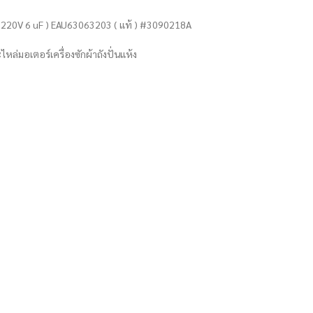
5W 220V 6 uF ) EAU63063203 ( แท้ ) #3090218A
หล่มอเตอร์เครื่องซักผ้าถังปั่นแห้ง