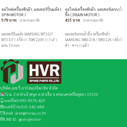
อะไหล่เครื่องซักผ้า
,
มอเตอร์ปั่นแห้ง (
อะไหล่เครื่องซักผ้า
,
มอเตอร์เดรนน้ำ
SPIN MOTOR )
ทิ้ง ( DRAIN MOTOR )
578
415
(ราคารวมภาษี)
(ราคารวมภาษี)
หยิบใส่ตะกร้า
หยิบใส่ตะกร้า
มอเตอร์ปั่นแห้ง SAMSUNG WT10J7
มอเตอร์เดรนน้ำทิ้ง เครื่องซักผ้า
WT13J7 ( 4 ปีก ) ( 70W 220V ) ( 7 uF )
SAMSUNG SWD-218 / SWD-225 ( สลิงดึง
แกน 10 mm.
ดำ - ขาว ) ( แท้ )
บริษัท เอช วี อาร์ สแปร์พาร์ท จำกัด
72 ม. 2 ต.ท่าเจ้าสนุก อ.ท่าเรือ จ.พระนครศรีอยุธยา 13130
เบอร์โทร 093-9575-429
เบอร์บ้าน 035-342-684
Email : jirat@hvrsp.co.th
LINE ID : @virojmotor