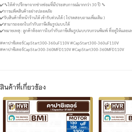
✔️🔧ให้คำปรึกษาจากช่างซ่อมที่มีประสบการณ์มากกว่า 30 ปี 🔧
✔️การแพ็คสินค้าอย่างปลอดภัย
✔️รับสินค้าที่หน้าร้านได้ เข้ารับด่วนได้ ( โปรดสอบถามเพิ่มเติม )
✔️สามารถออกใบกำกับภาษีเต็มรูปแบบได้
✔️หมายเหตุ : ลูกค้าต้องการใบกำกับภาษีเต็มรูปแบบรบกวนพิมพ์ ที่อยู่ให้และเล
#คาปาซิเตอร์CapStart300-360uF110V #CapStart300-360uF110V
#คาปาซิเตอร์CapStar300-360MFD110V #CapStart300-360MFD110V
สินค้าที่เกี่ยวข้อง