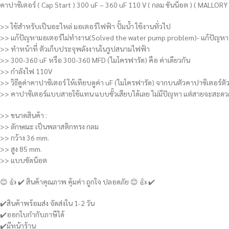
คาปาซิเตอร์ ( Cap Start ) 300 uF – 360 uF 110 V ( กลม ขันน็อต ) ( MALLORY 
>> ใช้สำหรับเป็นอะไหล่ มอเตอร์ไฟฟ้า ปั้มน้ำ ใช้งานทั่วไป
>> แก้ปัญหามอเตอร์ไม่ทำงาน(Solved the water pump problem)- แก้ปัญหาพั
>> ทำหน้าที่ ตัวเก็บประจุพลังงานในรูปสนามไฟฟ้า
>> 300-360 uF หรือ 300-360 MFD (ไมโครฟารัด) คือ ค่าเดียวกัน
>> กำลังไฟ 110V
>> วิธีดูค่าคาปาซิเตอร์ ให้เทียบดูค่า uF (ไมโครฟารัด) จากบนตัวคาปาซิเตอร์ตัว
>> คาปาซิเตอร์แบบสายใช้แทน แบบขั้วเสียบได้เลย ไม่มีปัญหา แต่สายจะสะดวก
>> ขนาดสินค้า :
>> ลักษณะ เป็นพลาสติกทรง กลม
>> กว้าง 36 mm.
>> สูง 85 mm.
>> แบบขัดน็อต
😊 👍 ✔️ สินค้าคุณภาพ คุ้มค่า ถูกใจ ปลอดภัย 😊 👍 ✔️
✔️สินค้าพร้อมส่ง จัดส่งใน 1-2 วัน
✔️ออกใบกำกับภาษีได้
✔️มีหน้าร้าน