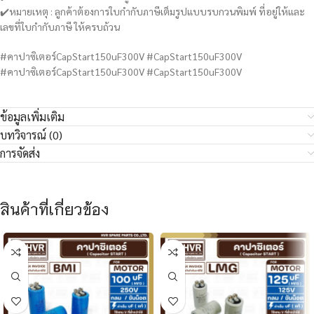
✔️หมายเหตุ : ลูกค้าต้องการใบกำกับภาษีเต็มรูปแบบรบกวนพิมพ์ ที่อยู่ให้และ
เลขที่ใบกำกับภาษี ให้ครบถ้วน
#คาปาซิเตอร์CapStart150uF300V #CapStart150uF300V
#คาปาซิเตอร์CapStart150uF300V #CapStart150uF300V
ข้อมูลเพิ่มเติม
บทวิจารณ์ (0)
การจัดส่ง
สินค้าที่เกี่ยวข้อง