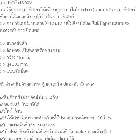
>> กำลังไฟ 300V
>> วิธีดูค่าคาปาซิเตอร์ ให้เทียบดูค่า uF (ไมโครฟารัด) จากบนตัวคาปาซิเตอร์
ตัวเก่าได้เลยจะมีระบุไว้ข้างตัวคาปาซิเตอร์
>> คาปาซิเตอร์แบบสายใช้แทน แบบขั้วเสียบได้เลย ไม่มีปัญหา แต่สายจะ
สะดวกกับการเชื่อมต่อ
>> ขนาดสินค้า :
>> ลักษณะ เป็นพลาสติกทรง กลม
>> กว้าง 45 mm.
>> สูง 101 mm.
>> แบบขัดน็อต
😊 👍 ✔️ สินค้าคุณภาพ คุ้มค่า ถูกใจ ปลอดภัย 😊 👍 ✔️
✔️สินค้าพร้อมส่ง จัดส่งใน 1-2 วัน
✔️ออกใบกำกับภาษีได้
✔️มีหน้าร้าน
✔️🔧ให้คำปรึกษาจากช่างซ่อมที่มีประสบการณ์มากกว่า 30 ปี 🔧
✔️การแพ็คสินค้าอย่างปลอดภัย
✔️รับสินค้าที่หน้าร้านได้ เข้ารับด่วนได้ ( โปรดสอบถามเพิ่มเติม )
✔️สามารถออกใบกำกับภาษีเต็มรูปแบบได้