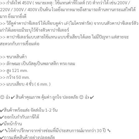
>> กำลังไฟ 450V ( หมายเหตุ : ใช้แทนค่าที่โวลต์ (V) ต่ำกว่าได้ เช่น 200V /
220V / 300V / 400V เป็นต้น โวลยิ่งมากหมายถึงสามารถต้านทานกระแสไฟได้
มาก ยิ่งมากยิ่งดี
>> วิธีดูค่าคาปาซิเตอร์ ให้เทียบดูค่า uF(ไมโครฟารัด) จากบนตัวคาปาซิเตอร์ตัว
เก่าได้เลยจะมีระบุไว้ข้างตัวคาปาซิเตอร์
>> คาปาซิเตอร์แบบสายใช้แทน แบบขั้วเสียบได้เลย ไม่มีปัญหา แต่สายจะ
สะดวกกับการเชื่อมต่อ
>> ขนาดสินค้า
>> ลักษณะ เป็นวัสดุเป็นพลาสติก ทรง กลม
>> สูง 121 mm.
>> กว้าง 50 mm.
>> แบบเสียบ 4 ขั่ว ( 6 mm. )
😊 👍 ✔️ สินค้าคุณภาพ คุ้มค่า ถูกใจ ปลอดภัย 😊 👍 ✔️
✔️สินค้าพร้อมส่ง จัดส่งใน 1-2 วัน
✔️ออกใบกำกับภาษีได้
✔️มีหน้าร้าน
✔️🔧ให้คำปรึกษาจากช่างซ่อมที่มีประสบการณ์มากกว่า 30 ปี 🔧
✔️การแพ็คสินค้าอย่างปลอดภัย