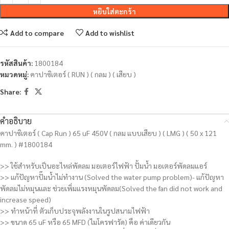
หยิบใส่ตะกร้า
Add to compare
Add to wishlist
รหัสสินค้า:
1800184
หมวดหมู่:
คาปาซิเตอร์ ( RUN ) ( กลม ) ( เสียบ )
Share:
คำอธิบาย
คาปาซิเตอร์ ( Cap Run ) 65 uF 450V ( กลม แบบเสียบ ) ( LMG ) ( 50 x 121
mm. ) #1800184
>> ใช้สำหรับเป็นอะไหล่พัดลม มอเตอร์ไฟฟ้า ปั้มน้ำ มอเตอร์พัดลมแอร์
>> แก้ปัญหาปั๊มน้ำไม่ทำงาน (Solved the water pump problem)- แก้ปัญหา
พัดลมไม่หมุนและ ช่วยเพิ่มแรงหมุนพัดลม(Solved the fan did not work and
increase speed)
>> ทำหน้าที่ ตัวเก็บประจุพลังงานในรูปสนามไฟฟ้า
>> ขนาด 65 uF หรือ 65 MFD (ไมโครฟารัด) คือ ค่าเดียวกัน