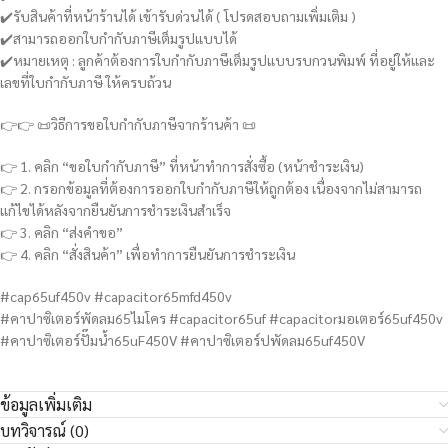
✔️รับสินค้าที่หน้าร้านได้ เข้ารับด่วนได้ ( โปรดสอบถามเพิ่มเติม )
✔️สามารถออกใบกำกับภาษีเต็มรูปแบบได้
✔️หมายเหตุ : ลูกค้าต้องการใบกำกับภาษีเต็มรูปแบบรบกวนพิมพ์ ที่อยู่ให้และ
เลขที่ใบกำกับภาษี ให้ครบถ้วน
👉👉 📜วิธีการขอใบกำกับภาษีจากร้านค้า 📜
👉 1. คลิก “ขอใบกำกับภาษี” ที่หน้าทำการสั่งซื้อ (หน้าชำระเงิน)
👉 2. กรอกข้อมูลที่ต้องการออกใบกำกับภาษีให้ถูกต้อง เนื่องจากไม่สามารถ
แก้ไขได้หลังจากยืนยันการชำระเงินสำเร็จ
👉 3. คลิก “ส่งคำขอ”
👉 4. คลิก “สั่งสินค้า” เพื่อทำการยืนยันการชำระเงิน
#cap65uf450v #capacitor65mfd450v
#คาปาซิเตอร์พัดลม65ไมโคร #capacitor65uf #capacitorมอเตอร์65uf450v
#คาปาซิเตอร์ปั๊มน้ำ65uF450V #คาปาซิเตอร์ปพัดลม65uf450V
ข้อมูลเพิ่มเติม
บทวิจารณ์ (0)