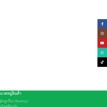
Face
Insta
YouTu
LINE
TikTo
มวดหมู่สินค้า
ลับลูกปืน ( Bearing )
ะไหล่ตู้ชาร์จ