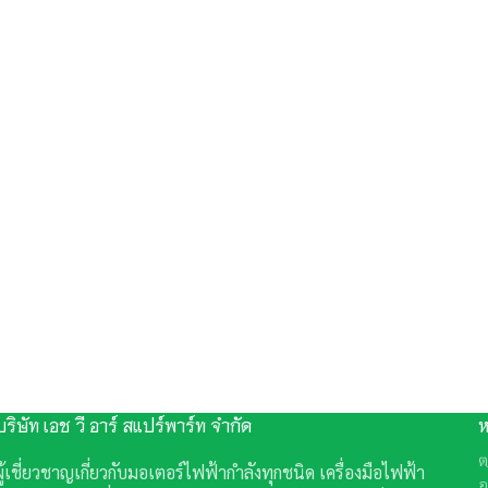
บริษัท เอช วี อาร์ สแปร์พาร์ท จำกัด
ห
ต
ผู้เชี่ยวชาญเกี่ยวกับมอเตอร์ไฟฟ้ากำลังทุกชนิด เครื่องมือไฟฟ้า
อ