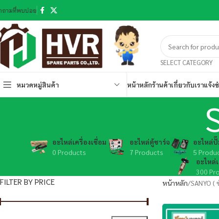
ำถามที่พบบ่อย
SELECT CATEGORY
หมวดหมู่สินค้า
หน้าหลัก
ร้านค้า
เกี่ยวกับเรา
แจ้งช
อะไหล่เครื่องเชื่อม
อะไหล่ตู้ชาร์จ
อะไหล่ปั
0 Products
7 Products
5 Produ
อะไหล่เ
300 Pr
FILTER BY PRICE
หน้าหลัก
SANYO ( ซ