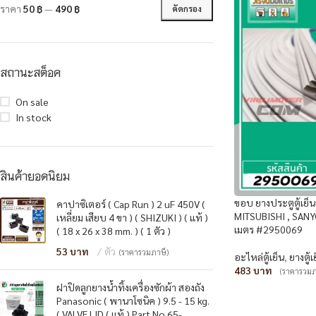
ราคา
50 ฿
—
490 ฿
คัดกรอง
สถานะสต็อค
On sale
In stock
สินค้ายอดนิยม
ขอบ ยางประตูตู้เย็น 
คาปาซิเตอร์ ( Cap Run ) 2 uF 450V (
MITSUBISHI , SANYO
เหลี่ยม เสียบ 4 ขา ) ( SHIZUKI ) ( แท้ )
เมตร #2950069
( 18 x 26 x 38 mm. ) ( 1 ตัว )
53
ตัว
(ราคารวมภาษี)
อะไหล่ตู้เย็น
,
ยางตู้
483
(ราคารวมภ
ฝาปิดลูกยางน้ำทิ้งเครื่องซักผ้า สองถัง
หยิบใส่ตะกร้า
Panasonic ( พานาโซนิค ) 9.5 - 15 kg.
( VALVE LID ( แท้ ) Part No.65-