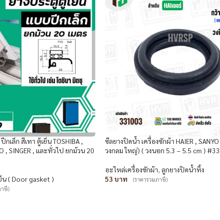
ปีกเล็ก สีเทา ตู้เย็น TOSHIBA ,
ซีลยางปิดน้ำ เครื่องซักผ้า HAIER , SANYO
 , SINGER , และทั่วไป ยกม้วน 20
วงกลม ใหญ่) ( วงนอก 5.3 – 5.5 cm ) #3
อะไหล่เครื่องซักผ้า
,
ลูกยางปิดน้ำทิ้ง
เย็น ( Door gasket )
53
(ราคารวมภาษี)
าษี)
หยิบใส่ตะกร้า